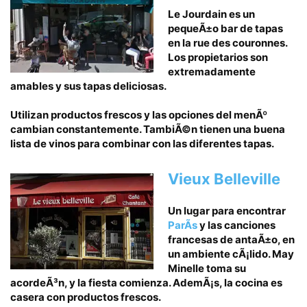
Le Jourdain es un
pequeÃ±o bar de tapas
en la rue des couronnes.
Los propietarios son
extremadamente
amables y sus tapas deliciosas.
Utilizan productos frescos y las opciones del menÃº
cambian constantemente. TambiÃ©n tienen una buena
lista de vinos para combinar con las diferentes tapas.
Vieux Belleville
Un lugar para encontrar
ParÃ­s
y las canciones
francesas de antaÃ±o, en
un ambiente cÃ¡lido. May
Minelle toma su
acordeÃ³n, y la fiesta comienza. AdemÃ¡s, la cocina es
casera con productos frescos.