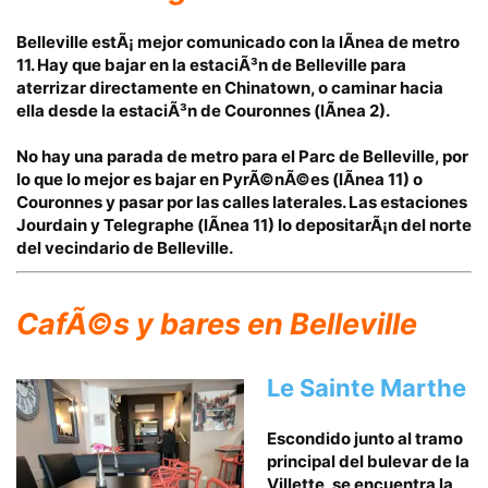
Belleville estÃ¡ mejor comunicado con la lÃ­nea de
metro
11
. Hay que bajar en la estaciÃ³n de
Belleville
para
aterrizar directamente en Chinatown, o caminar hacia
ella desde la estaciÃ³n de
Couronnes
(lÃ­nea 2).
No hay una parada de metro para el Parc de Belleville, por
lo que lo mejor es bajar en
PyrÃ©nÃ©es
(lÃ­nea 11) o
Couronnes y pasar por las calles laterales. Las estaciones
Jourdain y
Telegraphe
(lÃ­nea 11) lo depositarÃ¡n del norte
del vecindario de Belleville.
CafÃ©s y bares
en Belleville
Le Sainte Marthe
Escondido junto al tramo
principal del bulevar de la
Villette
, se encuentra la