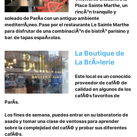
Place Sainte Marthe, un
rincÃ³n tranquilo y
soleado de ParÃ­s con un antiguo ambiente
mediterrÃ¡neo. Pase por el restaurante Le Sainte Marthe
para disfrutar de una combinaciÃ³n de bistrÃ³ parisino y
bar. de tapas espaÃ±olas.
La Boutique de
La BrÃ»lerie
Este local es un conocido
proveedor de cafÃ© de
calidad en algunos de los
cafÃ©s favoritos de
ParÃ­s.
Los fines de semana, puedes entrar en su laboratorio de
asado y tomar una clase de ventosas para aprender
sobre la complejidad del cafÃ© y probar sus diferentes
cafÃ©s.