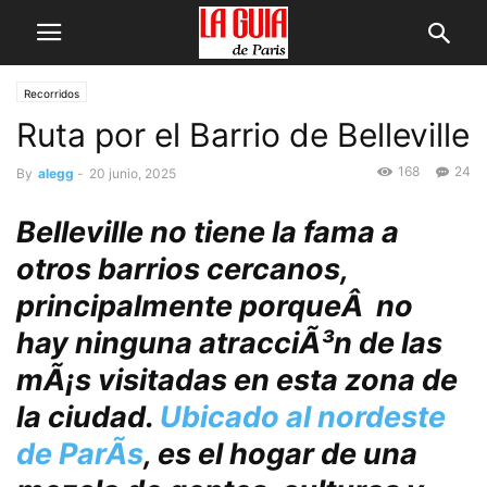
Recorridos
Ruta por el Barrio de Belleville
168
24
By
alegg
-
20 junio, 2025
Belleville no tiene la fama a
otros barrios cercanos,
principalmente porqueÂ no
hay ninguna atracciÃ³n de las
mÃ¡s visitadas en esta zona de
la ciudad.
Ubicado al nordeste
de ParÃ­s
, es el hogar de una