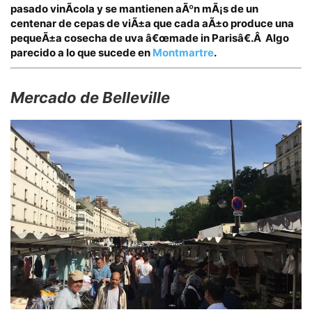
pasado vinÃ­cola y se mantienen aÃºn mÃ¡s de un
centenar de cepas de viÃ±a que cada aÃ±o produce una
pequeÃ±a cosecha de uva
â€œmade in Parisâ€
.Â
Algo
parecido a lo que sucede en
Montmartre
.
Mercado de Belleville