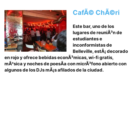
CafÃ© ChÃ©ri
Este bar, uno de los
lugares de reuniÃ³n de
estudiantes e
inconformistas de
Belleville, estÃ¡ decorado
en rojo y ofrece bebidas econÃ³micas, wi-fi gratis,
mÃºsica y noches de poesÃ­a con micrÃ³fono abierto con
algunos de los DJs mÃ¡s afilados de la ciudad.