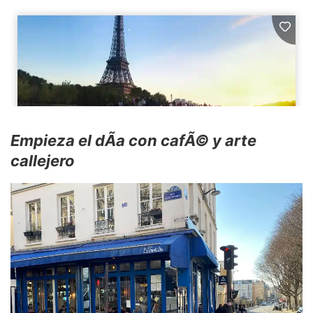
Empieza el dÃ­a con cafÃ© y arte
callejero