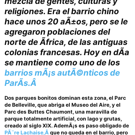
mezcla de gentes, culturas y
religiones. Era el barrio chino
hace unos 20 aÃ±os, pero se le
agregaron poblaciones del
norte de Ãfrica, de las antiguas
colonias francesas. Hoy en dÃ­a
se mantiene como uno de los
barrios mÃ¡s autÃ©nticos de
ParÃ­s.Â
Dos parques bonitos dominan esta zona, el
Parc
de Belleville
, que abriga el Museo del Aire, y el
Parc des Buttes Chaumont
, una maravilla de
parque totalmente artificial, con lago y grutas,
creado al siglo XIX. AdemÃ¡s es paso obligado de
PÃ¨re Lachaise,Â
que no queda en el barrio, pero