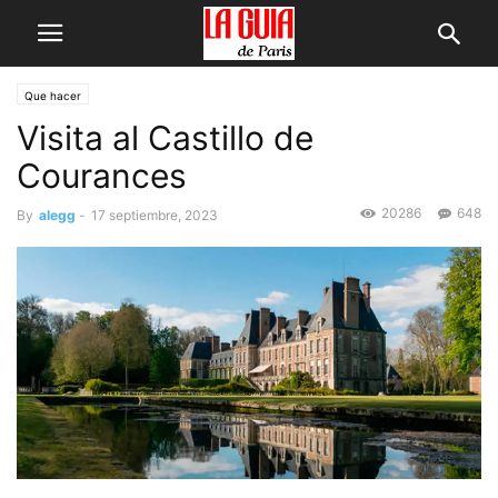
Que hacer
Visita al Castillo de
Courances
20286
648
By
alegg
-
17 septiembre, 2023