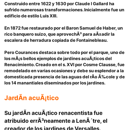
Construido entre 1622 y 1630 por Claude I Gallard
ha
sufrido numerosas transformaciones. Inicialmente fue un
edificio de estilo Luis XIII.
En 1872 fue restaurado por el Baron Samuel de Haber, un
rico banquero suizo, que aprovechÃ³ para aÃ±adir la
escalera de herradura copiada de Fontainebleau.
Pero Courances destaca sobre todo por el parque, uno de
los mÃ¡s bellos ejemplos de jardines acuÃ¡ticos del
Renacimiento. Creado en el s. XVI por Cosme Clausse, fue
remodelado en varias ocasiones y debe su esplendor a la
domesticada presencia de las aguas del rÃ­o Ã‰cole y de
los 14 manantiales diseminados por los jardines.
JardÃ­n acuÃ¡tico
Su jardÃ­n acuÃ¡tico renacentista fue
atribuido errÃ³neamente a LenÃ´tre, el
creador de los jardines de Versalles.