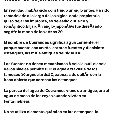
En realidad, habÃ­a sido construido un siglo antes. Ha sido
remodelado a lo largo de los siglos, cada propietario
quiso dejar su impronta, es de estilo clÃ¡sico y
romÃ¡ntico. El jardÃ­n anglo-japonÃ©s fue diseÃ±ado
segÃºn la moda de los aÃ±os 20.
El nombre de Courances significa agua corriente, el
parque cuenta con un rÃ­o, catorce fuentes y diecisiete
estanques, las mÃ¡s antiguas del siglo XVI.
Las fuentes no tienen mecanismos Â solo la sutil ciencia
de los niveles permite fluir el agua a travÃ©s de los
famosos â€œgueulardsâ€, cabezas de delfÃ­n con la
boca abierta que coronan los estanques.
La pureza del agua de Courances viene de antiguo, era el
agua de mesa de los reyes cuando vivÃ­an en
Fontainebleau.
No se utiliza elemento quÃ­mico en los estanques, la