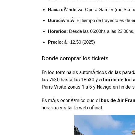
Hacia dÃ³nde va:
Opera Garnier (rue Scribe
DuraciÃ³n:Â
El tiempo de trayecto es de
e
Horarios:
Desde las 06:00hs a las 23:00hs, 
Precio:
â‚¬12,50 (2025)
Donde comprar los tickets
En los terminales automÃ¡ticos de las parad
las 7h30 hasta las 18h30 y
a bordo de los
Paris Visite zonas 1 a 5 y Navigo en fin de 
Es mÃ¡s econÃ³mico que el
bus de Air Fra
horarios visitar la
web oficial
.