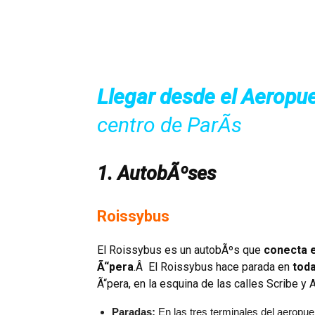
Llegar desde el Aeropue
centro de ParÃ­s
1. AutobÃºses
Roissybus
El Roissybus es un autobÃºs que
conecta e
Ã“pera
.Â El Roissybus hace parada en
toda
Ã“pera, en la esquina de las calles Scribe y 
Paradas:
En las tres terminales del aeropue