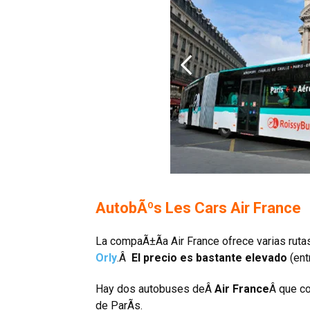
AutobÃºs Les Cars Air France
La compaÃ±Ã­a Air France ofrece varias rutas
Orly
.Â
El precio es bastante elevado
(ent
Hay dos autobuses deÂ
Air France
Â que co
de ParÃ­s.