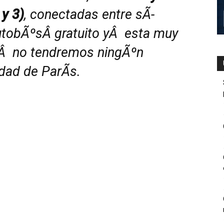
 y 3)
, conectadas entre sÃ­
utobÃºsÂ gratuito yÂ esta muy
eÂ no tendremos ningÃºn
udad de ParÃ­s.