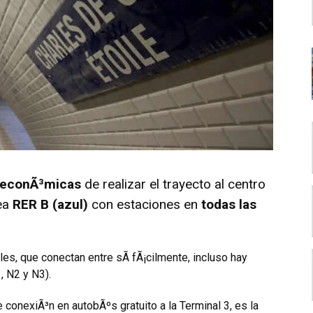
y econÃ³micas
de realizar el trayecto al centro
nea
RER B (azul)
con estaciones en
todas las
les, que conectan entre sÃ­ fÃ¡cilmente, incluso hay
, N2 y N3).
e conexiÃ³n en autobÃºs gratuito a la Terminal 3, es la