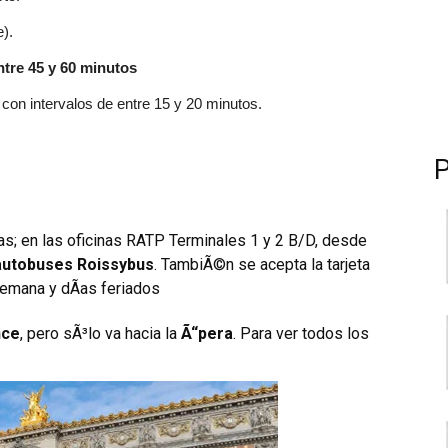
).
ntre 45 y 60 minutos
con intervalos de entre 15 y 20 minutos.
as; en las oficinas RATP Terminales 1 y 2 B/D, desde
 autobuses Roissybus
. TambiÃ©n se acepta la tarjeta
semana y dÃ­as feriados
nce
, pero sÃ³lo va hacia la
Ã“pera
. Para ver todos los