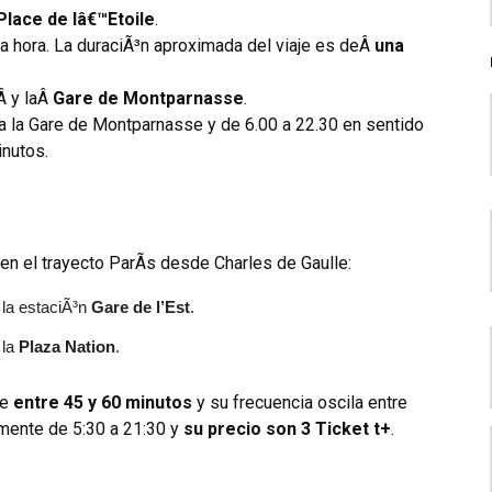
Place de lâ€™Etoile
.
ia hora. La duraciÃ³n aproximada del viaje es deÂ
una
Â y laÂ
Gare de Montparnasse
.
 a la Gare de Montparnasse y de 6.00 a 22.30 en sentido
inutos.
n el trayecto ParÃ­s desde Charles de Gaulle:
 la estaciÃ³n
Gare de l’Est
.
 la
Plaza Nation
.
de
entre 45 y 60 minutos
y su frecuencia oscila entre
mente de 5:30 a 21:30 y
su precio son 3 Ticket t+
.