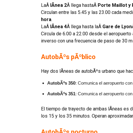
LaÂ
lÃ­nea 2
Â llega hastaÂ
Porte Maillot y 
Circulan entre las 5.45 y las 23.00 cada med
hora
.
LaÂ
lÃ­nea 4
Â llega hasta laÂ
Gare de Lyon
Circula de 6.00 a 22.00 desde el aeropuerto
inverso con una frecuencia de paso de 30 m
AutobÃºs pÃºblico
Hay dos lÃ­neas de autobÃºs urbano que hace
AutobÃºs 350
: Comunica el aeropuerto con
AutobÃºs 351
: Comunica el aeropuerto con
El tiempo de trayecto de ambas lÃ­neas es 
los 15 y los 35 minutos. Operan aproximada
AutobÃºs nocturno