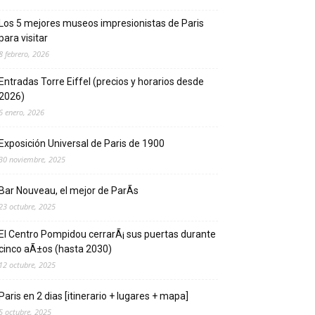
Los 5 mejores museos impresionistas de Pari­s
para visitar
8 febrero, 2026
Entradas Torre Eiffel (precios y horarios desde
2026)
6 enero, 2026
Exposición Universal de Pari­s de 1900
30 noviembre, 2025
Bar Nouveau, el mejor de ParÃ­s
23 octubre, 2025
El Centro Pompidou cerrarÃ¡ sus puertas durante
cinco aÃ±os (hasta 2030)
12 octubre, 2025
Paris en 2 dias [itinerario + lugares + mapa]
5 octubre, 2025