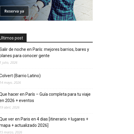
Ultimos post
Salir de noche en París: mejores barrios, bares y
planes para conocer gente
1 julio, 2026
Colvert (Barrio Latino)
14 mayo, 2026
Que hacer en Parí­s – Guí­a completa para tu viaje
en 2026 + eventos
19 abril, 2026
Que ver en Pari­s en 4 di­as [itinerario + lugares +
mapa + actualizado 2026]
15 marzo, 2026