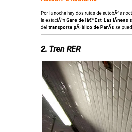
Por la noche hay dos rutas de autobÃºs noct
la estaciÃ³n
Gare de lâ€™Est
.
Las lÃ­neas s
del
transporte pÃºblico de ParÃ­s
se pued
2. Tren RER