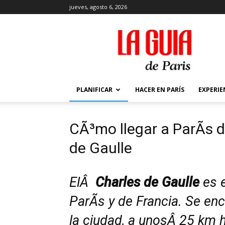
jueves, agosto 6, 2026
La
Guía
de
París
PLANIFICAR
HACER EN PARÍS
EXPERIE
CÃ³mo llegar a ParÃ­s 
de Gaulle
ElÂ
Charles de Gaulle
es e
ParÃ­s y de Francia. Se en
la ciudad, a unosÂ 25 km h