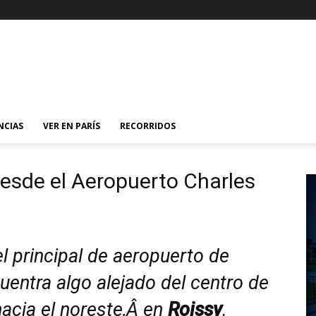
NCIAS
VER EN PARÍS
RECORRIDOS
desde el Aeropuerto Charles
l principal de aeropuerto de
cuentra algo alejado del centro de
acia el noreste,Â en
Roissy
.