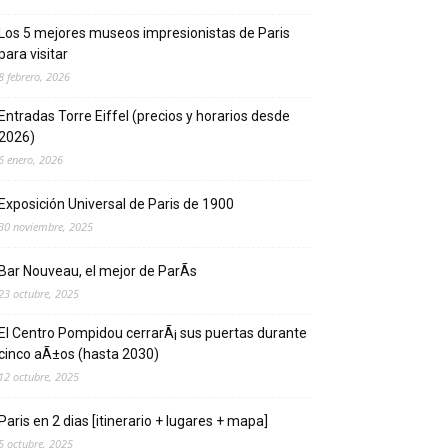
Los 5 mejores museos impresionistas de Pari­s
para visitar
8 febrero, 2026
Entradas Torre Eiffel (precios y horarios desde
2026)
6 enero, 2026
Exposición Universal de Pari­s de 1900
30 noviembre, 2025
Bar Nouveau, el mejor de ParÃ­s
23 octubre, 2025
El Centro Pompidou cerrarÃ¡ sus puertas durante
cinco aÃ±os (hasta 2030)
12 octubre, 2025
Paris en 2 dias [itinerario + lugares + mapa]
5 octubre, 2025