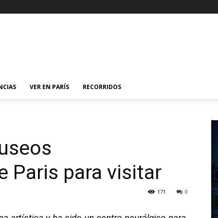
NCIAS
VER EN PARÍS
RECORRIDOS
museos
 Pari­s para visitar
171
0
 artí­stica y ha sido un centro neurálgico para