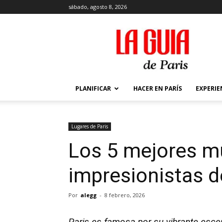
sábado, agosto 8, 2026
La
Guía
de
París
PLANIFICAR
HACER EN PARÍS
EXPERIE
Lugares de Pari­s
Los 5 mejores 
impresionistas de
Por
alegg
-
8 febrero, 2026
Paris es famosa por su vibrante escena