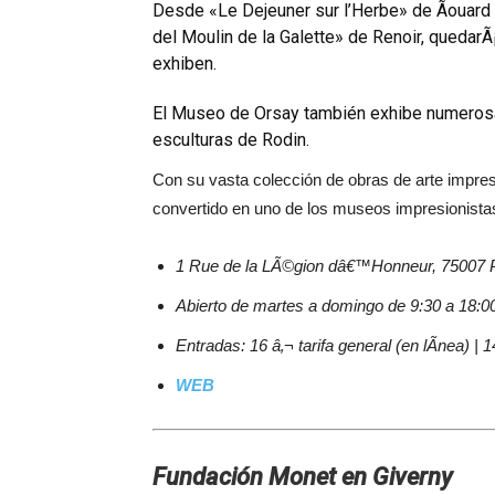
Desde «Le Dejeuner sur l’Herbe» de Ãouard
del Moulin de la Galette» de Renoir, quedarÃ
exhiben.
El Museo de Orsay también exhibe numerosa
esculturas de Rodin.
Con su vasta colección de obras de arte impre
convertido en uno de los museos impresionista
1 Rue de la LÃ©gion dâ€™Honneur, 75007 P
Abierto de martes a domingo de 9:30 a 18:00
Entradas: 16 â‚¬ tarifa general (en lÃ­nea) | 
WEB
Fundación Monet en Giverny