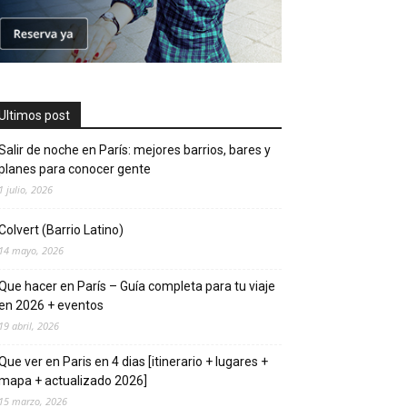
Ultimos post
Salir de noche en París: mejores barrios, bares y
planes para conocer gente
1 julio, 2026
Colvert (Barrio Latino)
14 mayo, 2026
Que hacer en Parí­s – Guí­a completa para tu viaje
en 2026 + eventos
19 abril, 2026
Que ver en Pari­s en 4 di­as [itinerario + lugares +
mapa + actualizado 2026]
15 marzo, 2026