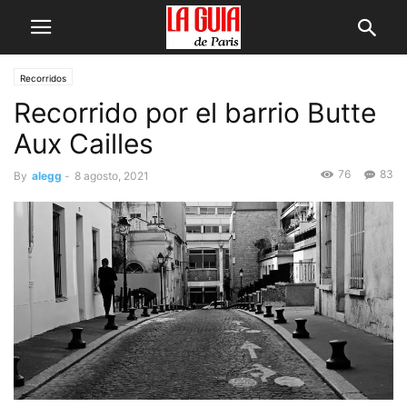
Recorridos
Recorrido por el barrio Butte
Aux Cailles
76
83
By
alegg
-
8 agosto, 2021