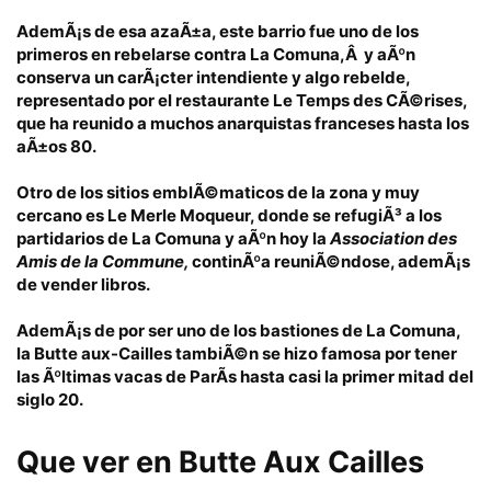
AdemÃ¡s de esa azaÃ±a, este barrio fue uno de los
primeros en rebelarse contra La Comuna,Â y aÃºn
conserva un carÃ¡cter intendiente y algo rebelde,
representado por el restaurante
Le Temps des CÃ©rises
,
que ha reunido a muchos anarquistas franceses hasta los
aÃ±os 80.
Otro de los sitios emblÃ©maticos de la zona y muy
cercano es
Le Merle Moqueur
, donde se refugiÃ³ a los
partidarios de La Comuna y aÃºn hoy la
Association des
Amis de la Commune,
continÃºa reuniÃ©ndose, ademÃ¡s
de vender libros.
AdemÃ¡s de por ser uno de los bastiones de La Comuna,
la Butte aux-Cailles tambiÃ©n se hizo famosa por tener
las
Ãºltimas vacas de ParÃ­s
hasta casi la primer mitad del
siglo 20.
Que ver
en Butte Aux Cailles