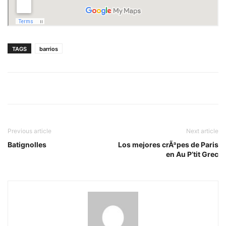
TAGS
barrios
Previous article
Next article
Batignolles
Los mejores crÃªpes de Paris
en Au P’tit Grec