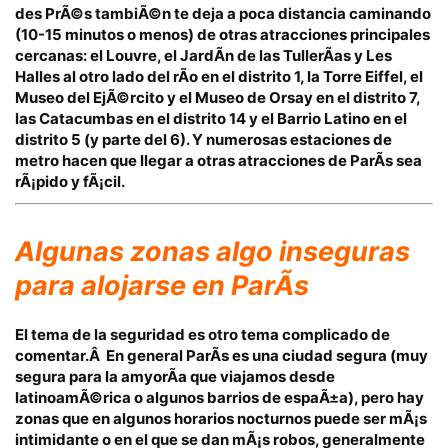
des PrÃ©s tambiÃ©n te deja a poca distancia caminando
(10-15 minutos o menos) de otras atracciones principales
cercanas: el Louvre, el JardÃ­n de las TullerÃ­as y Les
Halles al otro lado del rÃ­o en el distrito 1, la Torre Eiffel, el
Museo del EjÃ©rcito y el Museo de Orsay en el distrito 7,
las Catacumbas en el distrito 14 y el Barrio Latino en el
distrito 5 (y parte del 6). Y numerosas estaciones de
metro hacen que llegar a otras atracciones de ParÃ­s sea
rÃ¡pido y fÃ¡cil.
Algunas zonas
algo inseguras
para alojarse en
ParÃ­s
El tema de la seguridad es otro tema complicado de
comentar.Â En general ParÃ­s es una ciudad
segura
(
muy
segura
para la amyorÃ­a que viajamos desde
latinoamÃ©rica o algunos barrios de espaÃ±a)
,
pero hay
zonas que en algunos horarios nocturnos puede ser mÃ¡s
intimidante o en el que se dan mÃ¡s robos, generalmente