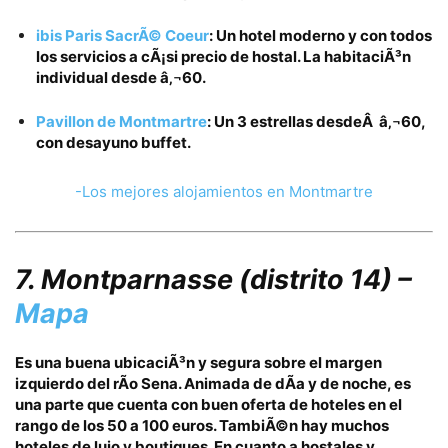
ibis Paris SacrÃ© Coeur
: Un hotel moderno y con todos
los servicios a cÃ¡si precio de hostal. La habitaciÃ³n
individual desde
â‚¬
60.
Pavillon de Montmartre
: Un 3 estrellas desdeÂ
â‚¬
60
,
con desayuno buffet.
-Los mejores alojamientos en Montmartre
7. Montparnasse
(distrito 14) –
Mapa
Es una buena ubicaciÃ³n y segura sobre el margen
izquierdo del rÃ­o Sena
. Animada de dÃ­a y de noche, es
una parte que cuenta con buen oferta de
hoteles en el
rango de los 50 a 100 euros
. TambiÃ©n hay muchos
hoteles de lujo y boutiques. En cuanto a hostales y