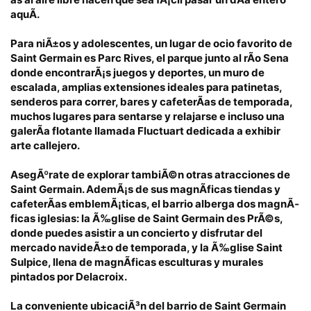
aquÃ­.
Para niÃ±os y adolescentes, un lugar de ocio favorito de
Saint Germain es Parc Rives
, el parque junto al rÃ­o Sena
donde encontrarÃ¡s juegos y deportes, un muro de
escalada, amplias extensiones ideales para patinetas,
senderos para correr, bares y cafeterÃ­as de temporada,
muchos lugares para sentarse y relajarse e incluso una
galerÃ­a flotante llamada Fluctuart dedicada a exhibir
arte callejero.
AsegÃºrate de explorar tambiÃ©n otras atracciones de
Saint Germain. AdemÃ¡s de sus magnÃ­ficas tiendas y
cafeterÃ­as emblemÃ¡ticas, el barrio alberga dos magnÃ­
ficas iglesias: la Ã‰glise de Saint Germain des PrÃ©s,
donde puedes asistir a un concierto y disfrutar del
mercado navideÃ±o de temporada, y la Ã‰glise Saint
Sulpice, llena de magnÃ­ficas esculturas y murales
pintados por Delacroix.
La conveniente ubicaciÃ³n del barrio de Saint Germain