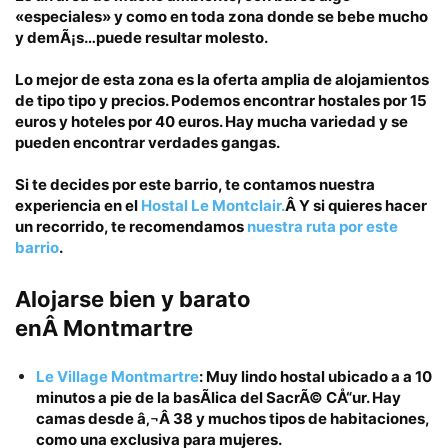
«especiales» y como en toda zona donde se bebe mucho
y demÃ¡s…puede resultar molesto.
Lo mejor de esta zona es la oferta amplia de alojamientos
de tipo tipo y precios.
Podemos encontrar hostales por
15
euros
y hoteles por
40 euros
. Hay mucha variedad y se
pueden encontrar verdades gangas.
Si te decides por este barrio, te contamos nuestra
experiencia en el
Hostal Le Montclair.
Â
Y si quieres hacer
un recorrido, te recomendamos
nuestra ruta por este
barrio
.
Alojarse bien y barato
enÂ
Montmartre
Le Village Montmartre
: Muy lindo hostal ubicado a a 10
minutos a pie de la basÃ­lica del SacrÃ© CÅ“ur. Hay
camas desde
â‚¬Â 38
y muchos tipos de habitaciones,
como una exclusiva para mujeres.