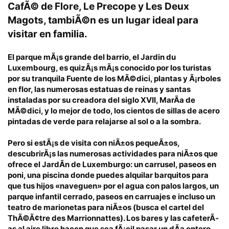
CafÃ© de Flore, Le Precope y Les Deux
Magots, tambiÃ©n es un lugar ideal para
visitar en familia.
El parque mÃ¡s grande del barrio,
el Jardin du
Luxembourg
, es quizÃ¡s mÃ¡s conocido por los turistas
por su tranquila Fuente de los MÃ©dici, plantas y Ã¡rboles
en flor, las numerosas estatuas de reinas y santas
instaladas por su creadora del siglo XVII, MarÃ­a de
MÃ©dici, y lo mejor de todo, los cientos de sillas de acero
pintadas de verde para relajarse al sol o a la sombra.
Pero si estÃ¡s de visita con niÃ±os pequeÃ±os,
descubrirÃ¡s las numerosas
actividades para niÃ±os que
ofrece el JardÃ­n de Luxemburgo
: un carrusel, paseos en
poni, una piscina donde puedes alquilar barquitos para
que tus hijos «naveguen» por el agua con palos largos, un
parque infantil cerrado, paseos en carruajes e incluso un
teatro de marionetas para niÃ±os (busca el cartel del
ThÃ©Ã¢tre des Marrionnattes). Los bares y las cafeterÃ­
as al aire libre hacen que sea fÃ¡cil pasar un dÃ­a entero