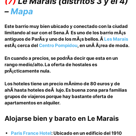
(7)
Le Marais
(distritos 3 y el 4)
–
Mapa
Este barrio muy bien ubicado y conectado con la ciudad
limitando al sur con el
Sena
.Â
Es uno de los barrio mÃ¡s
antiguos de ParÃ­s y uno de los mÃ¡s bellos. Â
Les Marais
estÃ¡ cerca del
Centro Pompidou
, en unÂ Ã¡rea de moda.
En cuando a precios, se podrÃ­a decir que esta en un
rango medio/alto.
La oferta de hostales es
prÃ¡cticamente nula.
Los hoteles tiene un precio mÃ­nimo de 80 euros
y de
ahÃ­ hasta hoteles deÂ lujo. Es buena zona para familias
grupos de viajeros porque hay bastante
oferta de
apartamentos en alquiler.
Alojarse bien y barato
en
Le Marais
Paris France Hotel
: Ubicado en un edificio del 1910