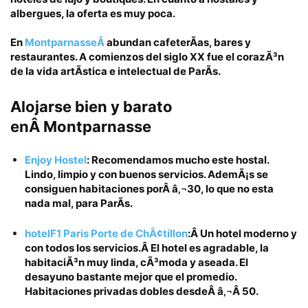
albergues, la oferta es muy poca.
En
MontparnasseÂ
abundan cafeterÃ­as, bares y
restaurantes. A comienzos del siglo XX fue el corazÃ³n
de la vida artÃ­stica e intelectual de ParÃ­s.
Alojarse bien y barato
enÂ
Montparnasse
Enjoy Hostel
:
Recomendamos mucho este hostal.
Lindo, limpio y con buenos servicios. AdemÃ¡s se
consiguen habitaciones porÂ
â‚¬3
0
, lo que no esta
nada mal, para ParÃ­s.
hotelF1 Paris Porte de ChÃ¢tillon
:Â Un hotel moderno y
con todos los servicios.Â El hotel es agradable, la
habitaciÃ³n muy linda, cÃ³moda y aseada. El
desayuno bastante mejor que el promedio.
Habitaciones privadas dobles desdeÂ â‚¬Â 50.