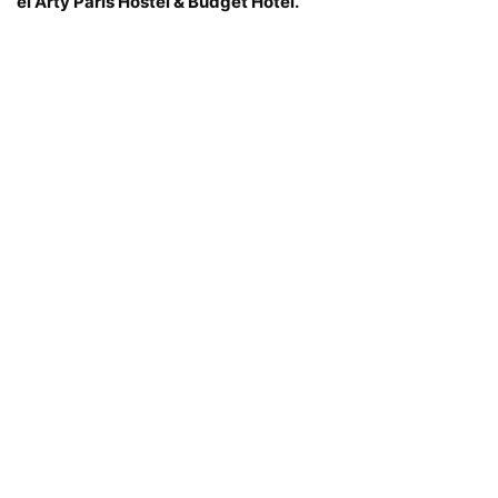
el
A
rty Paris Hostel & Budget Hotel
.