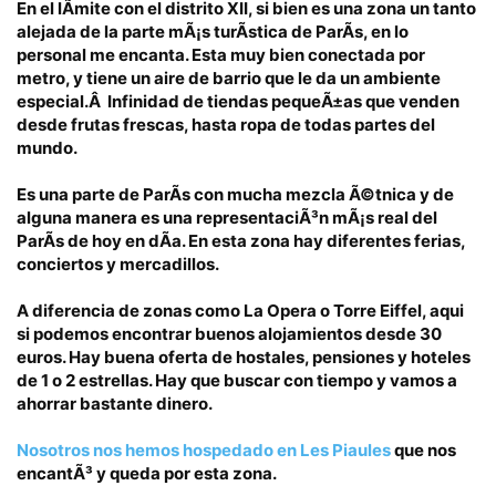
En el lÃ­mite con el distrito XII, si bien es una zona un tanto
alejada de la parte mÃ¡s turÃ­stica de ParÃ­s, en lo
personal me encanta.
Esta muy bien conectada por
metro
, y tiene un aire de barrio que le da un ambiente
especial.Â Infinidad de tiendas pequeÃ±as que venden
desde frutas frescas, hasta ropa de todas partes del
mundo.
Es una parte de ParÃ­s con mucha mezcla Ã©tnica
y de
alguna manera es una representaciÃ³n mÃ¡s real del
ParÃ­s de hoy en dÃ­a. En esta zona hay diferentes ferias,
conciertos y mercadillos.
A diferencia de zonas como
La Opera
o
Torre Eiffel
, aqui
si podemos encontrar buenos alojamientos
desde 30
euros.
Hay buena oferta de hostales, pensiones y hoteles
de 1 o 2 estrellas.
Hay que buscar con tiempo y vamos a
ahorrar bastante dinero.
Nosotros nos hemos hospedado en Les Piaules
que nos
encantÃ³ y queda por esta zona.