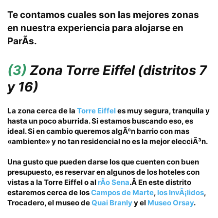
Te contamos cuales son las mejores zonas
en nuestra experiencia para alojarse en
ParÃ­s.
(3)
Zona Torre Eiffel
(distritos 7
y 16)
La zona cerca de la
Torre Eiffel
es muy segura, tranquila y
hasta un poco aburrida.
Si estamos buscando eso, es
ideal. Si en cambio queremos algÃºn barrio con mas
«ambiente» y no tan residencial no es la mejor elecciÃ³n.
Una gusto que pueden darse los que cuenten con buen
presupuesto, es reservar en algunos de los hoteles
con
vistas a la Torre Eiffel
o al
rÃ­o Sena
.Â En este distrito
estaremos cerca de los
Campos de Marte
,
los InvÃ¡lidos
,
Trocadero
, el museo de
Quai Branly
y el
Museo Orsay
.