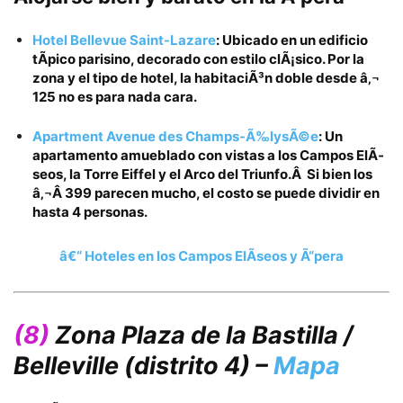
Hotel Bellevue Saint-Lazare
: Ubicado en un edificio
tÃ­pico parisino, decorado con estilo clÃ¡sico. Por la
zona y el tipo de hotel, la habitaciÃ³n doble desde
â‚¬
125
no es para nada cara.
Apartment Avenue des Champs-Ã‰lysÃ©e
: Un
apartamento amueblado con vistas a los Campos ElÃ­
seos, la Torre Eiffel y el Arco del Triunfo.Â Si bien los
â‚¬Â 399
parecen mucho, el costo se puede dividir en
hasta 4 personas.
â€“ Hoteles en los Campos ElÃ­seos y Ã“pera
(8)
Zona Plaza de la Bastilla /
Belleville
(distrito 4) –
Mapa