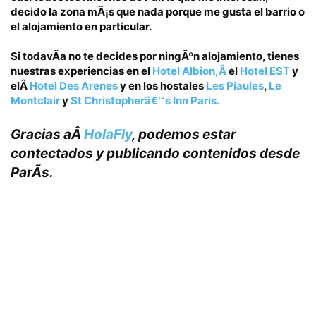
decido la zona mÃ¡s que nada porque me gusta el barrio o
el alojamiento en particular.
Si todavÃ­a no te decides por ningÃºn alojamiento, tienes
nuestras experiencias
en el
Hotel Albion,Â
el
Hotel EST
y
elÂ
Hotel Des Arenes
y en los hostales
Les Piaules
,
Le
Montclair
y
St Christopherâ€™s Inn Paris.
Gracias aÂ
HolaFly
, podemos estar
contectados y publicando contenidos desde
ParÃ­s.