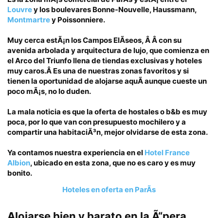
Louvre
y los
boulevares Bonne-Nouvelle
,
Haussmann
,
Montmartre
y
Poissonniere
.
Muy cerca estÃ¡n los
Campos ElÃ­seos, Â
Â con su
avenida arbolada y arquitectura de lujo, que comienza en
el
Arco del Triunfo
llena de tiendas exclusivas y hoteles
muy caros.Â Es una de nuestras zonas favoritos y si
tienen la oportunidad de alojarse aquÃ­ aunque cueste un
poco mÃ¡s, no lo duden.
La mala noticia es que la
oferta de hostales o b&b es muy
poca,
por lo que van con presupuesto mochilero y a
compartir una habitaciÃ³n, mejor olvidarse de esta zona.
Ya contamos nuestra experiencia en el
Hotel France
Albion
, ubicado en esta zona, que no es caro y es muy
bonito.
Hoteles en oferta en ParÃ­s
Alojarse bien y barato
en la Ã“pera