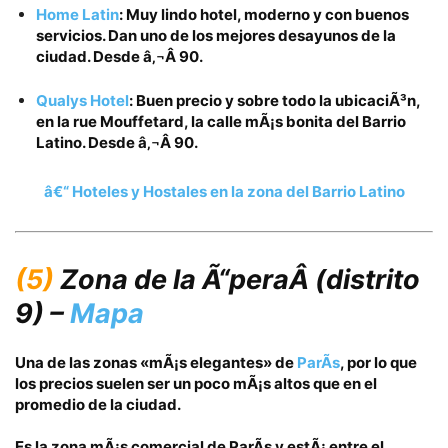
Home Latin
:
Muy lindo hotel, moderno y con buenos
servicios. Dan uno de los mejores desayunos de la
ciudad. Desde
â‚¬Â 90.
Qualys Hotel
: Buen precio y sobre todo la ubicaciÃ³n,
en la rue Mouffetard, la calle mÃ¡s bonita del Barrio
Latino. Desde
â‚¬Â 90.
â€“ Hoteles y Hostales en la zona del Barrio Latino
(5)
Zona de la Ã“pera
Â (distrito
9) –
Mapa
Una de las zonas «mÃ¡s elegantes» de
ParÃ­s
, por lo que
los precios suelen ser un poco
mÃ¡s altos
que en el
promedio de la ciudad.
Es la zona mÃ¡s comercial de ParÃ­s y estÃ¡ entre el