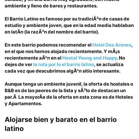
ambiente y
lleno de bares y restaurantes.
El Barrio Latino es famoso por su tradiciÃ³n de
casas de
estudio y ambiente joven
, que en la edad media hablaban
en latÃ­n (la razÃ³n del nombre del barrio).
En este barrio podemos recomendar el
Hotel Des Arenes
,
en el que nos hemos alojado recientemente. Y mÃ¡s
recientemente aÃºn en el
Hostal Young and Happy
. No
dejes de ver
la ruta por lo el barrio latino
, se actualiza
cada vez que descubrimos algÃºn sitio interesante.
Aunque tenga un ambiente juvenil,
la oferta de hostales o
B&B es de las peores de la lista
y sÃ³lo de destacan un
par.Â
La mayorÃ­a de la oferta en esta zona es de Hoteles
y Apartamentos.
Alojarse bien y barato
en el barrio
latino