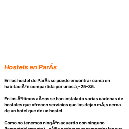
Hostels en ParÃ­s
En los hostel de ParÃ­s se puede encontrar cama en
habitaciÃ³n compartida
por unos
â‚¬25-35.
En los Ãºltimos aÃ±os se han instalado varias cadenas de
hostales que ofrecen servicios que los dejan mÃ¡s cerca
de un hotel que de un hostel.
Como no tenemos ningÃºn acuerdo con ninguno
(lamentablemente)…sÃ³lo podemos recomendar los que