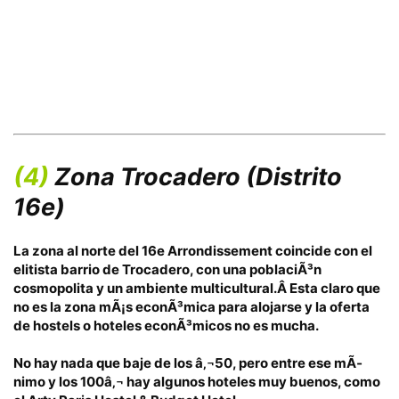
(4)
Zona Trocadero
(Distrito
16e)
La zona al norte del
16e Arrondissement
coincide con el
elitista barrio de
Trocadero
, con una poblaciÃ³n
cosmopolita y un ambiente multicultural.Â Esta claro que
no es la zona mÃ¡s econÃ³mica para alojarse y la oferta
de hostels o hoteles econÃ³micos no es mucha.
No hay nada que baje de los â‚¬50
, pero entre ese mÃ­
nimo y los 100â‚¬ hay algunos hoteles muy buenos, como