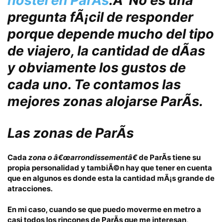
hostel en ParÃ­s
.Â
No es una
pregunta fÃ¡cil de responder
porque depende mucho del tipo
de viajero, la cantidad de dÃ­as
y obviamente los gustos de
cada uno. Te contamos las
mejores zonas alojarse ParÃ­s
.
Las zonas
de ParÃ­s
Cada
zona o â€œarrondissementâ€
de ParÃ­s tiene su
propia personalidad y tambiÃ©n hay que tener en cuenta
que en algunos es donde esta la
cantidad mÃ¡s grande de
atracciones
.
En mi caso, cuando se que puedo moverme en
metro
a
casi todos los rincones de ParÃ­s que me interesan,