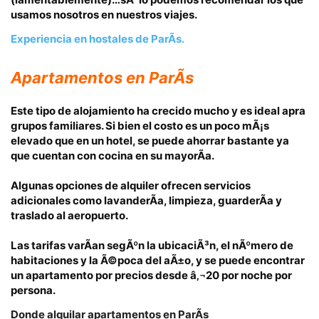
usamos nosotros en nuestros viajes.
Experiencia en hostales de ParÃ­s.
Apartamentos en ParÃ­s
Este tipo de alojamiento ha crecido mucho y es ideal apra
grupos familiares. Si bien el costo es un poco mÃ¡s
elevado que en un hotel, se puede ahorrar bastante ya
que cuentan con cocina en su mayorÃ­a.
Algunas opciones de alquiler ofrecen
servicios
adicionales
como lavanderÃ­a, limpieza, guarderÃ­a y
traslado al aeropuerto
.
Las tarifas varÃ­an segÃºn la ubicaciÃ³n, el nÃºmero de
habitaciones y la Ã©poca del aÃ±o, y se puede encontrar
un apartamento por precios
desde â‚¬20 por noche por
persona
.
Donde alquilar apartamentos en ParÃ­s