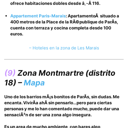
ofrece habitaciones dobles desde
â‚¬Â 116.
Appartement Paris-Marais
: ApartamentoÂ situado a
400 metros de la Place de la RÃ©publique de ParÃ­s,
cuenta con terraza y cocina completa desde
100
euros.
– Hoteles en la zona de Les Marais
(9)
Zona Montmartre
(distrito
18)
–
Mapa
Uno de los barrios mÃ¡s bonitos de ParÃ­s, sin dudas.
Me
encanta. VivirÃ­a ahÃ­ sin pensarlo…pero para ciertas
personas y me lo han comentado mucho, puede dar una
sensaciÃ³n de ser una zona algo insegura.
Es un area de mucho ambiente, con bares algo