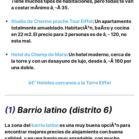
Tiene muchos tipos de habitaciones, pero todas te van
a costar mÃ­nimo
â‚¬Â 35.
Studio de Charme proche Tour Eiffel
: Un apartamento
totalmente amueblado. HabitaciÃ³n, baÃ±o y cocina
en 22 m2. El precio para 2 personas es de
â‚¬ 120
, no
esta mal.
Hotel du Champ de Mars
: Un hotel moderno, cerca de
la torre y con un desayuno de lujo, desde
â‚¬Â 160
por
una doble.
â€“ Hoteles cercanos a la Torre Eiffel
(1)
Barrio latino
(distrito 6)
La zona del
barrio latino
es una muy buena opciÃ³n
para
encontrar mejores precios de alojamiento con
buena
calidad
, y en una barrio muy agradable, con mucho