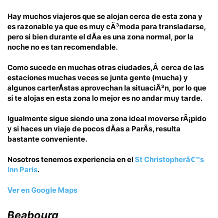
Hay muchos viajeros que se alojan cerca de esta zona y
es razonable ya que es muy cÃ³moda para transladarse,
pero si bien durante el dÃ­a es una zona normal,
por la
noche no es tan recomendable.
Como sucede en muchas otras ciudades,Â
cerca de las
estaciones
muchas veces se junta gente (mucha) y
algunos carterÃ­stas aprovechan la situaciÃ³n, por lo que
si te alojas en esta zona lo mejor es
no andar muy tarde.
Igualmente sigue siendo una zona ideal moverse rÃ¡pido
y si haces un viaje de pocos dÃ­as a ParÃ­s, resulta
bastante conveniente.
Nosotros tenemos experiencia en el
St Christopherâ€™s
Inn Paris
.
Ver en Google Maps
Beabourg