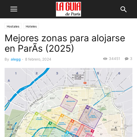
Hostales
Hoteles
Mejores zonas para alojarse
en ParÃ­s (2025)
34451
3
By
alegg
-
8 febrero, 2024