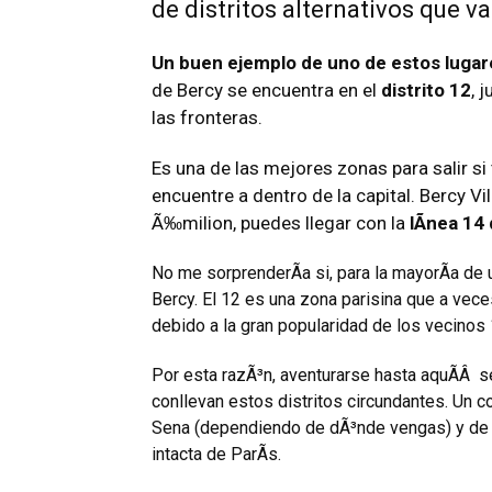
de distritos alternativos que v
Un buen ejemplo de uno de estos lugar
de Bercy se encuentra en el
distrito 12
, 
las fronteras.
Es una de las mejores zonas para salir si
encuentre a dentro de la capital. Bercy Vi
Ã‰milion, puedes llegar con la
lÃ­nea 14
No me sorprenderÃ­a si, para la mayorÃ­a de
Bercy. El 12 es una zona parisina que a vece
debido a la gran popularidad de los vecinos 
Por esta razÃ³n, aventurarse hasta aquÃ­Â s
conllevan estos distritos circundantes. Un cor
Sena (dependiendo de dÃ³nde vengas) y de 
intacta de ParÃ­s.