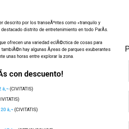
er descrito por los transeÃºntes como «tranquilo y
destacado distrito de entretenimiento en todo ParÃ­s.
 que ofrecen una variedad eclÃ©ctica de cosas para
les tambiÃ©n hay algunas Ã¡reas de parques exuberantes
te unas horas entre explorar la zona.
Ã­s con descuento!
2 â‚¬
(CIVITATIS)
CIVITATIS)
 20 â‚¬
(CIVITATIS)