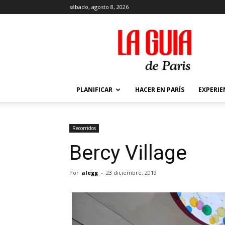
sábado, agosto 8, 2026
La
Guía
de
París
PLANIFICAR
HACER EN PARÍS
EXPERIE
Recorridos
Bercy Village
Por
alegg
-
23 diciembre, 2019