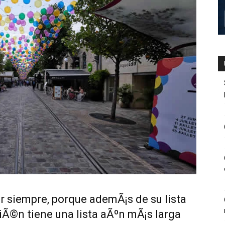
ar siempre, porque ademÃ¡s de su lista
Ã©n tiene una lista aÃºn mÃ¡s larga