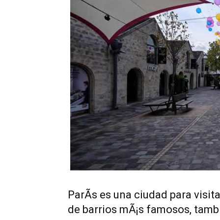
ParÃ­s es una ciudad para visit
de barrios mÃ¡s famosos, tambi