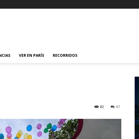
NCIAS
VER EN PARÍS
RECORRIDOS
82
67