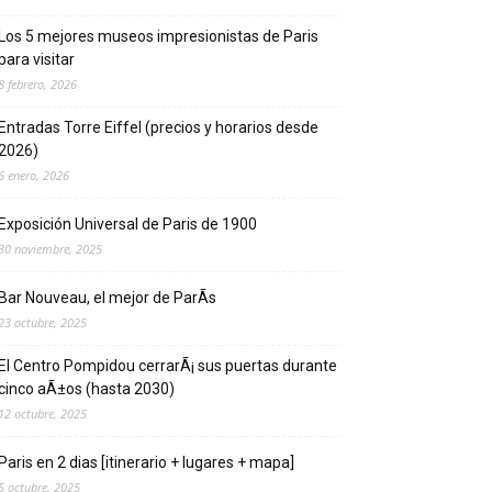
Los 5 mejores museos impresionistas de Pari­s
para visitar
8 febrero, 2026
Entradas Torre Eiffel (precios y horarios desde
2026)
6 enero, 2026
Exposición Universal de Pari­s de 1900
30 noviembre, 2025
Bar Nouveau, el mejor de ParÃ­s
23 octubre, 2025
El Centro Pompidou cerrarÃ¡ sus puertas durante
cinco aÃ±os (hasta 2030)
12 octubre, 2025
Paris en 2 dias [itinerario + lugares + mapa]
5 octubre, 2025