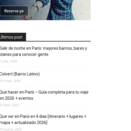
Ultimos post
Salir de noche en París: mejores barrios, bares y
planes para conocer gente
1 julio, 2026
Colvert (Barrio Latino)
14 mayo, 2026
Que hacer en Parí­s – Guí­a completa para tu viaje
en 2026 + eventos
19 abril, 2026
Que ver en Pari­s en 4 di­as [itinerario + lugares +
mapa + actualizado 2026]
15 marzo, 2026