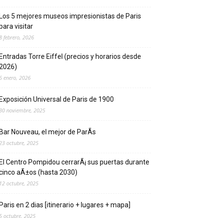
Los 5 mejores museos impresionistas de Pari­s
para visitar
8 febrero, 2026
Entradas Torre Eiffel (precios y horarios desde
2026)
6 enero, 2026
Exposición Universal de Pari­s de 1900
30 noviembre, 2025
Bar Nouveau, el mejor de ParÃ­s
23 octubre, 2025
El Centro Pompidou cerrarÃ¡ sus puertas durante
cinco aÃ±os (hasta 2030)
12 octubre, 2025
Paris en 2 dias [itinerario + lugares + mapa]
5 octubre, 2025