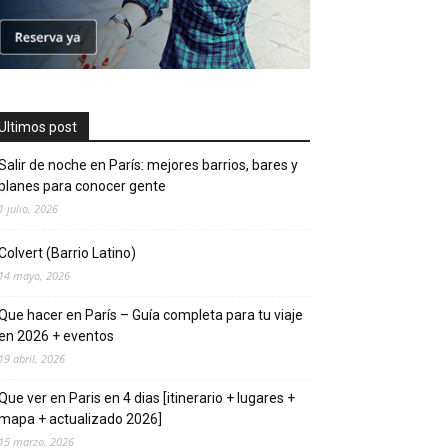
Ultimos post
Salir de noche en París: mejores barrios, bares y
planes para conocer gente
1 julio, 2026
Colvert (Barrio Latino)
14 mayo, 2026
Que hacer en Parí­s – Guí­a completa para tu viaje
en 2026 + eventos
19 abril, 2026
Que ver en Pari­s en 4 di­as [itinerario + lugares +
mapa + actualizado 2026]
15 marzo, 2026