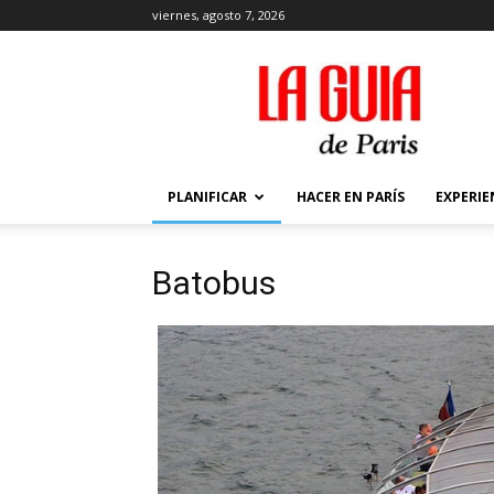
viernes, agosto 7, 2026
La
Guía
de
París
PLANIFICAR
HACER EN PARÍS
EXPERIE
Batobus