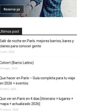
Ultimos post
Salir de noche en París: mejores barrios, bares y
planes para conocer gente
1 julio, 2026
Colvert (Barrio Latino)
14 mayo, 2026
Que hacer en Parí­s – Guí­a completa para tu viaje
en 2026 + eventos
19 abril, 2026
Que ver en Pari­s en 4 di­as [itinerario + lugares +
mapa + actualizado 2026]
15 marzo, 2026