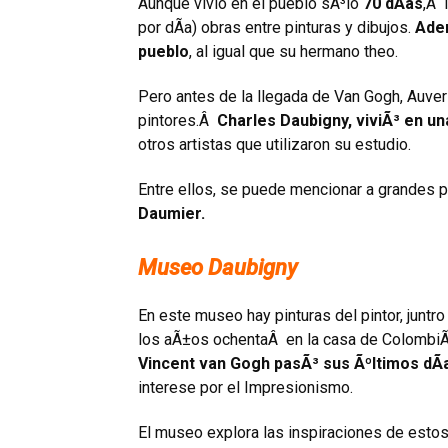
Aunque vivio en el pueblo sÃ³lo
70 dÃ­as
,Â 
por dÃ­a) obras entre pinturas y dibujos.
Adem
pueblo
, al igual que su hermano theo.
Pero antes de la llegada de Van Gogh, Auver
pintores.Â
Charles Daubigny, viviÃ³ en u
otros artistas que utilizaron su estudio.
Entre ellos, se puede mencionar a grandes
Daumier.
Museo Daubigny
En este museo hay pinturas del pintor, juntr
los aÃ±os ochentaÂ en la casa de ColombiÃ¨
Vincent van Gogh pasÃ³ sus Ãºltimos dÃ­
interese por el Impresionismo.
El museo explora las inspiraciones de esto