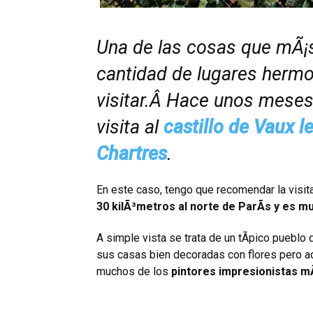
Una de las cosas que mÃ
cantidad de lugares herm
visitar.Â Hace unos meses
visita al
castillo de Vaux l
Chartres
.
En este caso, tengo que recomendar la visita
30 kilÃ³metros al norte de ParÃ­s y es muy
A simple vista se trata de un tÃ­pico pueblo 
sus casas bien decoradas con flores pero ad
muchos de los
pintores impresionistas mÃ