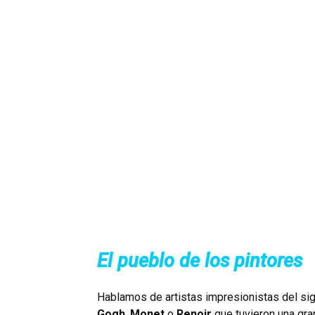
El pueblo de los pintores
Hablamos de artistas impresionistas del s
Gogh
,
Monet
o
Renoir
que tuvieron una gran