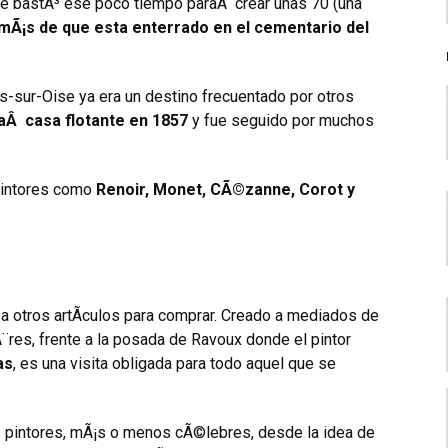
le bastÃ³ ese poco tiempo paraÂ crear unas 70 (una
Ã¡s de que esta enterrado en el cementario del
s-sur-Oise ya era un destino frecuentado por otros
naÂ casa flotante en 1857
y fue seguido por muchos
 pintores como
Renoir, Monet, CÃ©zanne, Corot y
o a otros artÃ­culos para comprar. Creado a mediados de
res, frente a la posada de Ravoux donde el pintor
as
, es una visita obligada para todo aquel que se
s pintores, mÃ¡s o menos cÃ©lebres, desde la idea de