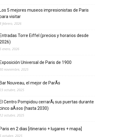
Los 5 mejores museos impresionistas de Pari­s
para visitar
8 febrero, 2026
Entradas Torre Eiffel (precios y horarios desde
2026)
6 enero, 2026
Exposición Universal de Pari­s de 1900
30 noviembre, 2025
Bar Nouveau, el mejor de ParÃ­s
23 octubre, 2025
El Centro Pompidou cerrarÃ¡ sus puertas durante
cinco aÃ±os (hasta 2030)
12 octubre, 2025
Paris en 2 dias [itinerario + lugares + mapa]
5 octubre, 2025