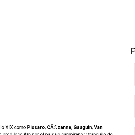
iglo XIX como
Pissaro
,
CÃ©zanne
,
Gauguin
,
Van
 predilecciÃ³n por el paisaje campirano y tranquilo de