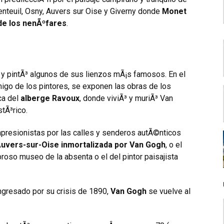
enteuil, Osny, Auvers sur Oise y Giverny donde
Monet
 de los nenÃºfares
.
 y pintÃ³ algunos de sus lienzos mÃ¡s famosos. En el
migo de los pintores, se exponen las obras de los
ca del
alberge Ravoux
, donde viviÃ³ y muriÃ³ Van
tÃ³rico.
presionistas por las calles y senderos autÃ©nticos
 Auvers-sur-Oise inmortalizada por Van Gogh
, o el
broso museo de la absenta o el del pintor paisajista
 ingresado por su crisis de 1890,
Van Gogh
se vuelve al