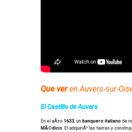
Que ver
en Auvers-sur-Ois
El Castillo de Auvers
En el aÃ±o
1633
, un
banquero italiano
de n
MÃ©dicis
. El adquiriÃ³ las tierras y constr