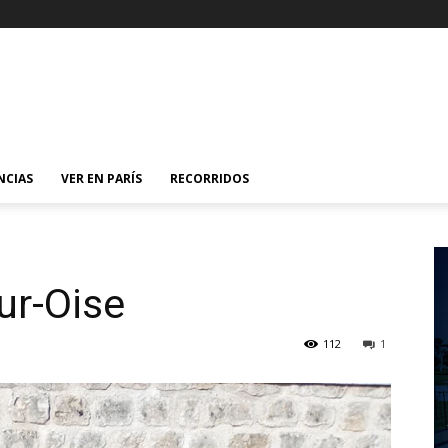
NCIAS
VER EN PARÍS
RECORRIDOS
ur-Oise
112
1