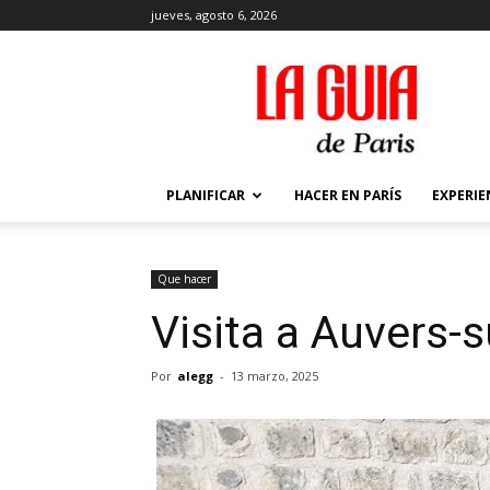
jueves, agosto 6, 2026
La
Guía
de
París
PLANIFICAR
HACER EN PARÍS
EXPERIE
Que hacer
Visita a Auvers-s
Por
alegg
-
13 marzo, 2025