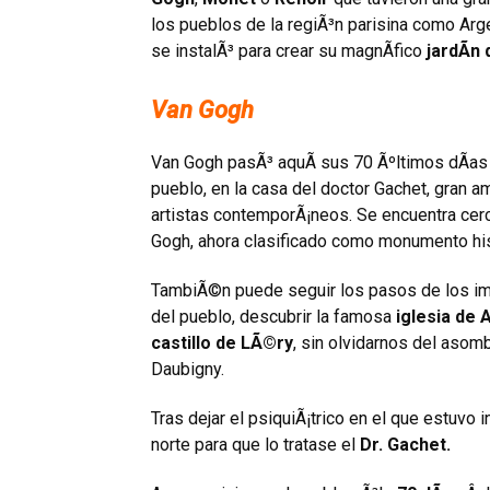
los pueblos de la regiÃ³n parisina como Arg
se instalÃ³ para crear su magnÃ­fico
jardÃ­n
Van Gogh
Van Gogh pasÃ³ aquÃ­ sus 70 Ãºltimos dÃ­as
pueblo, en la casa del doctor Gachet, gran a
artistas contemporÃ¡neos. Se encuentra cer
Gogh, ahora clasificado como monumento his
TambiÃ©n puede seguir los pasos de los im
del pueblo, descubrir la famosa
iglesia de
castillo de LÃ©ry
, sin olvidarnos del asom
Daubigny.
Tras dejar el psiquiÃ¡trico en el que estuvo
norte para que lo tratase el
Dr. Gachet.