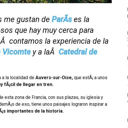
¡s me gustan de
ParÃ­s
es la
osos que hay muy cerca para
Â contamos la experiencia de la
e Vicomte
y a laÂ
Catedral de
 a la localidad de
Auvers-sur-Oise,
que estÃ¡ a unos
 fÃ¡cil de llegar en tren.
de esta zona de Francia, con sus plazas, su iglesia y
emÃ¡s de eso, tiene unos paisajes lograron inspirar a
¡s importantes de la historia.