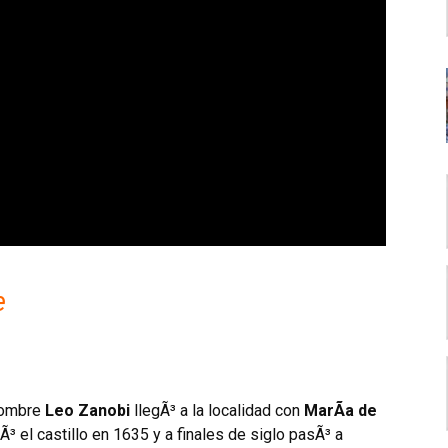
e
ombre
Leo Zanobi
llegÃ³ a la localidad con
MarÃ­a de
uyÃ³ el castillo en 1635 y a finales de siglo pasÃ³ a