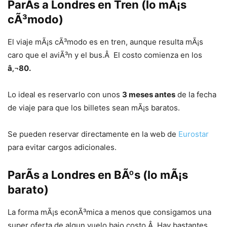
ParÃ­s a Londres en
Tren
(lo mÃ¡s
cÃ³modo)
El viaje mÃ¡s cÃ³modo es en tren, aunque resulta mÃ¡s
caro que el aviÃ³n y el bus.Â El costo comienza en los
â‚¬80.
Lo ideal es reservarlo con unos
3 meses antes
de la fecha
de viaje para que los billetes sean mÃ¡s baratos.
Se pueden reservar directamente en la web de
Eurostar
para evitar cargos adicionales.
ParÃ­s a Londres en
BÃºs
(lo mÃ¡s
barato)
La forma mÃ¡s econÃ³mica a menos que consigamos una
super oferta de algun vuelo bajo costo.Â Hay bastantes