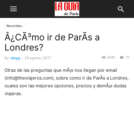
Recorridos
Â¿CÃ³mo ir de ParÃ­s a
Londres?
8581
70
By
alegg
-
29 agosto, 2017
Otras de las preguntas que mÃ¡s nos llegan por email
(info@theviajeros.com), sobre como ir de ParÃ­s a Londres,
cuales son las mejores opciones, precios y demÃ¡s dudas
viajeras.