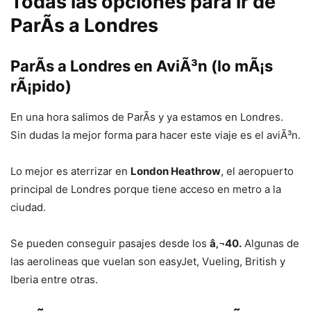
Todas las opciones para ir de
ParÃ­s
a
Londres
ParÃ­s a Londres en
AviÃ³n
(lo mÃ¡s
rÃ¡pido)
En una hora salimos de ParÃ­s y ya estamos en Londres.
Sin dudas la mejor forma para hacer este viaje es el aviÃ³n.
Lo mejor es aterrizar en
London Heathrow
, el aeropuerto
principal de Londres porque tiene acceso en metro a la
ciudad.
Se pueden conseguir pasajes desde los
â‚¬40.
Algunas de
las aerolineas que vuelan son easyJet, Vueling, British y
Iberia entre otras.