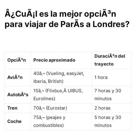
Â¿CuÃ¡l es la mejor opciÃ³n
para viajar de ParÃ­s a Londres?
DuraciÃ³n del
OpciÃ³n
Precio aproximado
trayecto
40â‚¬ (Vueling, easyJet,
AviÃ³n
1 hora
Iberia, British)
15â‚¬ (Flixbus,Â UIBUS,
7 horas y 30
AutobÃºs
Eurolines)
minutos
Tren
70â‚¬ (Eurostar)
2 horas
75â‚¬ (peajes y
5 horas y 30
Coche
combustibles)
minutos